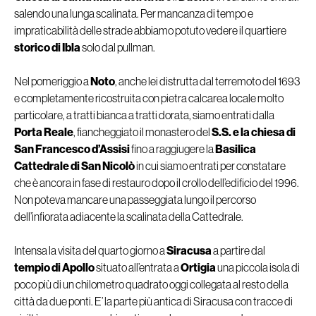
salendo una lunga scalinata. Per mancanza di tempo e
impraticabilità delle strade abbiamo potuto vedere il quartiere
storico di Ibla
solo dal pullman.
Nel pomeriggio a
Noto
, anche lei distrutta dal terremoto del 1693
e completamente ricostruita con pietra calcarea locale molto
particolare, a tratti bianca a tratti dorata, siamo entrati dalla
Porta Reale
, fiancheggiato il monastero del
S.S. e la chiesa di
San Francesco d’Assisi
fino a raggiugere la
Basilica
Cattedrale di San Nicolò
in cui siamo entrati per constatare
che è ancora in fase di restauro dopo il crollo dell’edificio del 1996.
Non poteva mancare una passeggiata lungo il percorso
dell’infiorata adiacente la scalinata della Cattedrale.
Intensa la visita del quarto giorno a
Siracusa
a partire dal
tempio di Apollo
situato all’entrata a
Ortigia
una piccola isola di
poco più di un chilometro quadrato oggi collegata al resto della
città da due ponti. E’ la parte più antica di Siracusa con tracce di