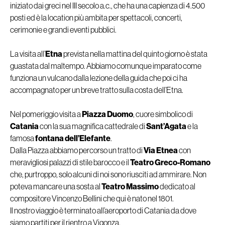
iniziato dai greci nel III secolo a.c., che ha una capienza di 4.500
posti ed è la location più ambita per spettacoli, concerti,
cerimonie e grandi eventi pubblici.
La visita all’
Etna
prevista nella mattina del quinto giorno è stata
guastata dal maltempo. Abbiamo comunque imparato come
funziona un vulcano dalla lezione della guida che poi ci ha
accompagnato per un breve tratto sulla costa dell’Etna.
Nel pomeriggio visita a
Piazza Duomo
, cuore simbolico di
Catania
con la sua magnifica cattedrale di
Sant’Agata
e la
famosa
fontana dell’Elefante
.
Dalla Piazza abbiamo percorso un tratto di
Via Etnea
con
meravigliosi palazzi di stile barocco e il
Teatro Greco-Romano
che, purtroppo, solo alcuni di noi sono riusciti ad ammirare. Non
poteva mancare una sosta al
Teatro Massimo
dedicato al
compositore Vincenzo Bellini che qui è nato nel 1801.
Il nostro viaggio è terminato all’aeroporto di Catania da dove
siamo partiti per il rientro a Vigonza.