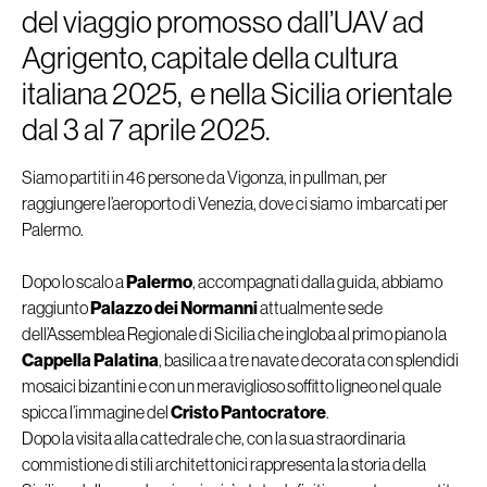
del viaggio promosso dall’UAV ad
Agrigento, capitale della cultura
italiana 2025, e nella Sicilia orientale
dal 3 al 7 aprile 2025.
Siamo partiti in 46 persone da Vigonza, in pullman, per
raggiungere l’aeroporto di Venezia, dove ci siamo imbarcati per
Palermo.
Dopo lo scalo a
Palermo
, accompagnati dalla guida, abbiamo
raggiunto
Palazzo dei Normanni
attualmente sede
dell’Assemblea Regionale di Sicilia che ingloba al primo piano la
Cappella Palatina
, basilica a tre navate decorata con splendidi
mosaici bizantini e con un meraviglioso soffitto ligneo nel quale
spicca l’immagine del
Cristo Pantocratore
.
Dopo la visita alla cattedrale che, con la sua straordinaria
commistione di stili architettonici rappresenta la storia della