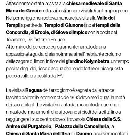
Affascinante è stata la visita alla
chiesa medievale di Santa
Maria dei Greci e
retta sui resti ancora visibili di un tempio greco.
Nel pomeriggio non poteva mancare la visita alla
Valle dei
Templi
a partire dal
Tempio di Giunone
fino ai
templi della
Concordia, di Ercole, di Giove olimpico
con la copia del
Telamone, Di Castore e Polluce.
Al termine del percorso egregiamente narrato da una
appassionata guida, ci siamo immersi nell’inebriante profumo
delle zagare di limoni in fiore del
giardino Kolymbetra
, un tempo
piscina degli dei, ricco d’acqua che rende fertile e unica questa
piccola valle ora gestita dal FAI.
La visita a
Ragusa
del terzo giorno è segnata dalle tracce
lasciate dal terribile terremoto del 1693 dove morì quasi la metà
dei suoi abitanti. La visita è iniziata dal racconto da quel che è
rimasto dei monumenti che si trovano ai piedi della città fino a
raggiungere il suo centro dove si trovano la
Chiesa delle S.S.
Anime del Purgatorio
, il
Palazzo della Cancelleria
, la
Chiesa di Santa Maria dell’Itria
e il
Duomo
in cui siamo entrati