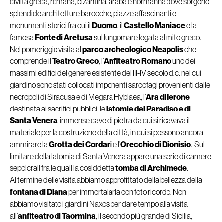
civiltà greca, romana, bizantina, araba e normanna dove sorgono
splendide architetture barocche, piazze affascinanti e
monumenti storici fra cui il
Duomo
, il
Castello Maniace
e la
famosa
Fonte di Aretusa
sul lungomare legata al mito greco.
Nel pomeriggio visita al
parco archeologico Neapolis
che
comprende il
Teatro Greco
, l’
Anfiteatro Romano
uno dei
massimi edifici del genere esistente del III-IV secolo d.c. nel cui
giardino sono stati collocati imponenti sarcofagi provenienti dalle
necropoli di Siracusa e di Megara Hyblaea, l’
Ara di Ierone
destinata ai sacrifici pubblici, le
latomie del Paradiso e di
Santa Venera
, immense cave di pietra da cui si ricavava il
materiale per la costruzione della città, in cui si possono ancora
ammirare la
Grotta dei Cordari
e l’
Orecchio di Dionisio
. Sul
limitare della latomia di Santa Venera appare una serie di camere
sepolcrali fra le quali la cosiddetta
tomba di Archimede
.
Al termine delle visita abbiamo approfittato della bellezza della
fontana di Diana
per immortalarla con foto ricordo. Non
abbiamo visitato i giardini Naxos per dare tempo alla visita
all’
anfiteatro di Taormina
, il secondo più grande di Sicilia,