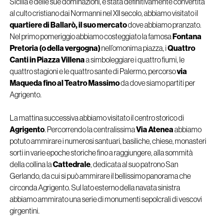
Sicilia e delle sue dominazioni, è stata definitivamente convertita
al culto cristiano dai Normanni nel XII secolo, abbiamo visitato il
quartiere di Ballarò, il suo mercato
dove abbiamo pranzato.
Nel primo pomeriggio abbiamo costeggiato la famosa
Fontana
Pretoria (o della vergogna)
nell’omonima piazza, i
Quattro
Canti in Piazza Villena
a simboleggiare i quattro fiumi, le
quattro stagioni e le quattro sante di Palermo, percorso
via
Maqueda fino al Teatro Massimo
da dove siamo partiti per
Agrigento.
La mattina successiva abbiamo visitato il centro storico di
Agrigento
. Percorrendo la centralissima
Via Atenea
abbiamo
potuto ammirare i numerosi santuari, basiliche, chiese, monasteri
sorti in varie epoche storiche fino a raggiungere, alla sommità
della collina la
Cattedrale
, dedicata al suo patrono San
Gerlando, da cui si può ammirare il bellissimo panorama che
circonda Agrigento. Sul lato esterno della navata sinistra
abbiamo ammirato una serie di monumenti sepolcrali di vescovi
girgentini.