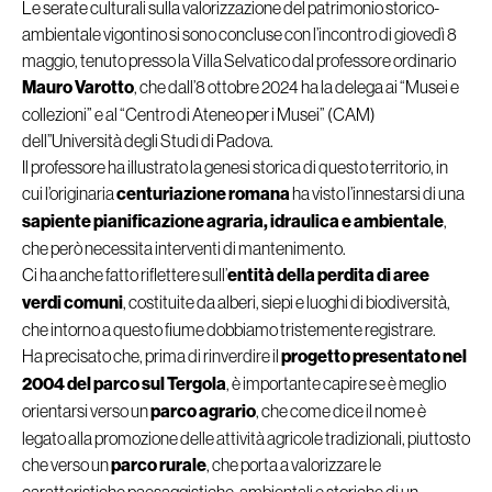
Le serate culturali sulla valorizzazione del patrimonio storico-
ambientale vigontino si sono concluse con l’incontro di giovedì 8
maggio, tenuto presso la Villa Selvatico dal professore ordinario
Mauro Varotto
, che dall’8 ottobre 2024 ha la delega ai “Musei e
collezioni” e al “Centro di Ateneo per i Musei” (CAM)
dell’’Università degli Studi di Padova.
Il professore ha illustrato la genesi storica di questo territorio, in
cui l’originaria
centuriazione romana
ha visto l’innestarsi di una
sapiente pianificazione agraria, idraulica e ambientale
,
che però necessita interventi di mantenimento.
Ci ha anche fatto riflettere sull’
entità della perdita di aree
verdi comuni
, costituite da alberi, siepi e luoghi di biodiversità,
che intorno a questo fiume dobbiamo tristemente registrare.
Ha precisato che, prima di rinverdire il
progetto presentato nel
2004 del parco sul Tergola
, è importante capire se è meglio
orientarsi verso un
parco agrario
, che come dice il nome è
legato alla promozione delle attività agricole tradizionali, piuttosto
che verso un
parco rurale
, che porta a valorizzare le
caratteristiche paesaggistiche, ambientali e storiche di un