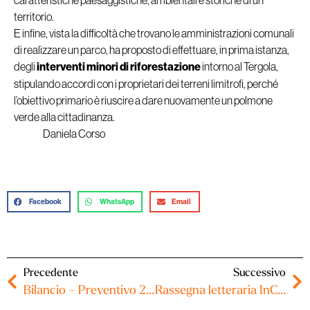
territorio.
E infine, vista la difficoltà che trovano le amministrazioni comunali
di realizzare un parco, ha proposto di effettuare, in prima istanza,
degli
interventi minori di riforestazione
intorno al Tergola,
stipulando accordi con i proprietari dei terreni limitrofi, perché
l’obiettivo primario è riuscire a dare nuovamente un polmone
verde alla cittadinanza.
Daniela Corso
Facebook
WhatsApp
Email
Precedente
Successivo
Bilancio – Preventivo 2025
Rassegna letteraria InChiostro 2025 – Incontro con l’autore Paolo Malaguti (22/05/2025)