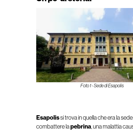
Foto 1 - Sede di Esapolis
Esapolis
si trova in quella che era la sede
pebrina
combattere la
, una malattia cau