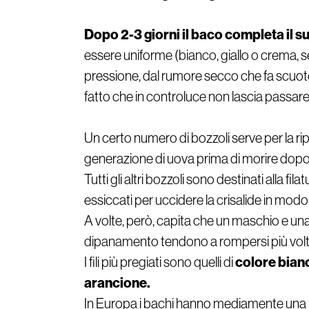
Dopo 2-3 giorni il baco completa il 
essere uniforme (bianco, giallo o crema, s
pressione, dal rumore secco che fa scuoten
fatto che in controluce non lascia passare
Un certo numero di bozzoli serve per la rip
generazione di uova prima di morire dopo 
Tutti gli altri bozzoli sono destinati alla 
essiccati per uccidere la crisalide in modo
A volte, però, capita che un maschio e una 
dipanamento tendono a rompersi più volte con
colore bianc
I fili più pregiati sono quelli di
arancione.
In Europa i bachi hanno mediamente una m