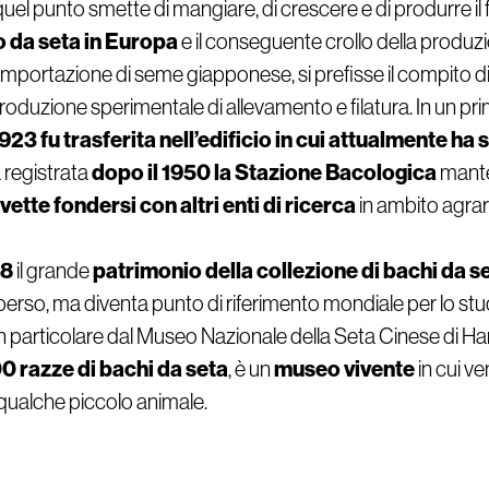
quel punto smette di mangiare, di crescere e di produrre il fi
o da seta in Europa
e il conseguente crollo della produzi
all’importazione di seme giapponese, si prefisse il compito
di produzione sperimentale di allevamento e filatura. In un 
923 fu trasferita nell’edificio
in cui attualmente ha 
dopo il 1950 la Stazione Bacologica
a registrata
manten
vette fondersi con altri enti di ricerca
in ambito agrar
08
patrimonio della collezione di bachi da s
il grande
rso, ma diventa punto di riferimento mondiale per lo studi
in particolare dal Museo Nazionale della Seta Cinese di Ha
00 razze di bachi da seta
museo vivente
, è un
in cui ve
 qualche piccolo animale.