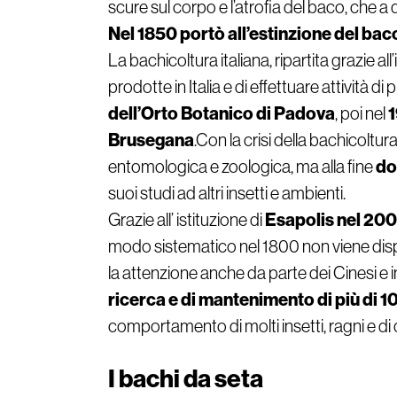
scure sul corpo e l’atrofia del baco, che a 
Nel 1850 portò all’estinzione del bac
La bachicoltura italiana, ripartita grazie 
prodotte in Italia e di effettuare attività 
dell’Orto Botanico di Padova
1
, poi nel
Brusegana
.Con la crisi della bachicoltur
do
entomologica e zoologica, ma alla fine
suoi studi ad altri insetti e ambienti.
Esapolis ne
l 20
Grazie all’ istituzione di
modo sistematico nel 1800 non viene dispe
la attenzione anche da parte dei Cinesi e 
ricerca e di mantenimento di più di 1
comportamento di molti insetti, ragni e di
I bachi da seta