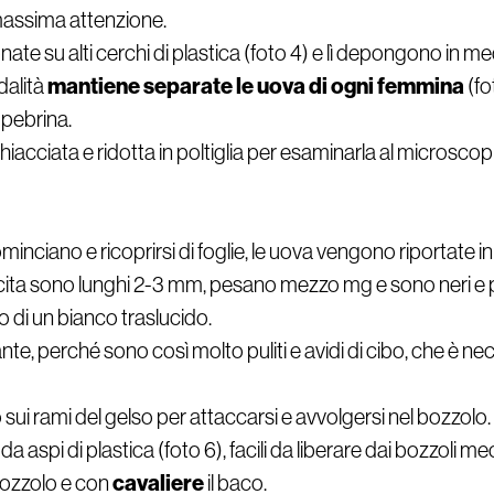
massima attenzione.
nate su alti cerchi di plastica (foto 4) e lì depongono in
mantiene separate le uova di ogni femmina
dalità
(fo
 pebrina.
hiacciata e ridotta in poltiglia per esaminarla al microscop
cominciano e ricoprirsi di foglie, le uova vengono riportate
scita sono lunghi 2-3 mm, pesano mezzo mg e sono neri e p
 di un bianco traslucido.
te, perché sono così molto puliti e avidi di cibo, che è neces
i rami del gelso per attaccarsi e avvolgersi nel bozzolo
e da aspi di plastica (foto 6), facili da liberare dai bozzoli
cavaliere
 bozzolo e con
il baco.