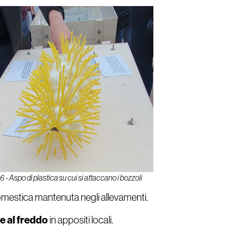
6 - Aspo di plastica su cui si attaccano i bozzoli
domestica mantenuta negli allevamenti.
e al freddo
in appositi locali.