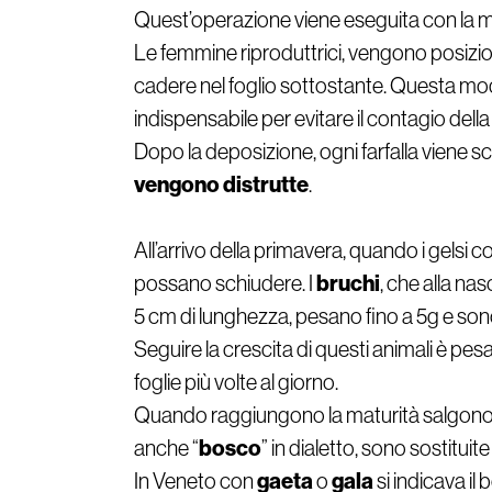
Quest’operazione viene eseguita con la 
Le femmine riproduttrici, vengono posizio
cadere nel foglio sottostante. Questa mo
indispensabile per evitare il contagio della
Dopo la deposizione, ogni farfalla viene sc
vengono distrutte
.
All’arrivo della primavera, quando i gelsi 
bruchi
possano schiudere. I
, che alla na
5 cm di lunghezza, pesano fino a 5g e sono
Seguire la crescita di questi animali è pesan
foglie più volte al giorno.
Quando raggiungono la maturità salgono su
bosco
anche “
” in dialetto, sono sostituit
gaeta
gala
In Veneto con
o
si indicava il