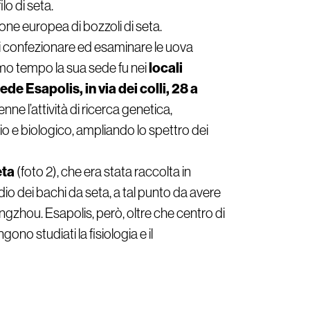
lo di seta.
one europea di bozzoli di seta.
 di confezionare ed esaminare le uova
locali
primo tempo la sua sede fu nei
sede Esapolis, in
via dei colli, 28 a
ne l’attività di ricerca genetica,
io e biologico, ampliando lo spettro dei
eta
(foto 2)
, che era stata raccolta in
o dei bachi da seta, a tal punto da avere
ngzhou. Esapolis, però, oltre che centro di
ngono studiati la fisiologia e il