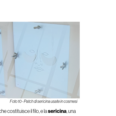
Foto 10 - Patch di sericina usate in cosmesi
sericina
 che costituisce il filo, e la
, una