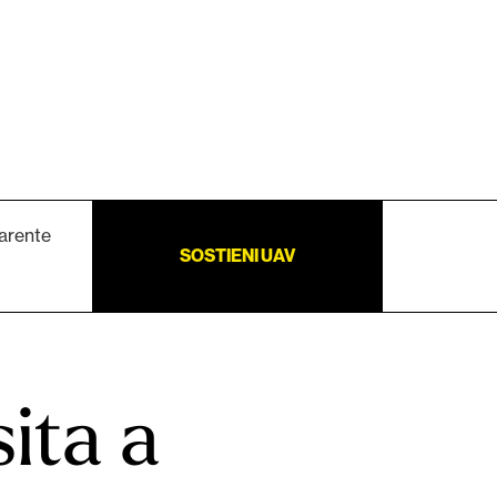
arente
SOSTIENI UAV
ita a