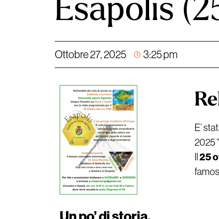
Esapolis (
Ottobre 27, 2025
3:25 pm
Re
E’ sta
2025 
25 o
Il
famoso
Un po’ di storia.