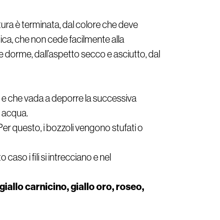
latura è terminata, dal colore che deve
ica, che non cede facilmente alla
e dorme, dall’aspetto secco e asciutto, dal
lo e che vada a deporre la successiva
é acqua.
. Per questo, i bozzoli vengono stufati o
so i fili si intrecciano e nel
iallo carnicino, giallo oro, roseo,