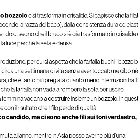
suo bozzolo
e si trasforma in crisalide. Si capisce che la fi
econdo la razza del baco), dalla consistenza dura ed elast
dolo, segno che il bruco si è già trasformato in crisalide 
 la luce perché la seta è densa.
roduzione, per cui si aspetta che la farfalla buchi il bozzo
circa una settimana di vita senza aver toccato né cibo n
filatura, che è tanto più pregiata quanto meno interruzioni ha
 che la farfalla non vada a rompere la seta per uscire.
femmina vadano a costruire insieme un bozzolo. In questo ca
 il risultato che il filo perde di qualità.
o candido, ma ci sono anche fili sui toni verdastro, g
uta all’anno, mentre in Asia posso averne più d’una.