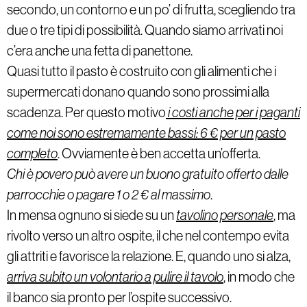
secondo, un contorno e un po’ di frutta, scegliendo tra
due o tre tipi di possibilità. Quando siamo arrivati noi
c’era anche una fetta di panettone.
Quasi tutto il pasto è costruito con gli alimenti che i
supermercati donano quando sono prossimi alla
scadenza. Per questo motivo
i costi anche per i paganti
come noi sono estremamente bassi: 6 € per un pasto
completo
. Ovviamente è ben accetta un’offerta.
Chi è povero può avere un buono gratuito offerto dalle
parrocchie o pagare 1 o 2 € al massimo
.
In mensa ognuno si siede su un
tavolino personale
, ma
rivolto verso un altro ospite, il che nel contempo evita
gli attriti e favorisce la relazione. E, quando uno si alza,
arriva subito un volontario a pulire il tavolo
, in modo che
il banco sia pronto per l’ospite successivo.