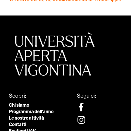
Scopri:
Seguici:
Chi siamo
Programma dell'anno
Le nostre attività
Contatti
Sostieni UAV