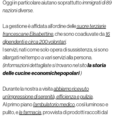
Oggi in particolare aiutano soprattutto
immigrati di 89
nazioni diverse
.
La gestione è affidata all’ordine delle
suore terziarie
francescane Elisabettine
, che sono coadiuvate da
16
dipendenti e circa 200 volontari
.
I servizi, nati come solo opera di sussistenza, si sono
allargati nel tempo a vari servizi alla persona.
la storia
(informazioni dettagliate si trovano nel sito
delle cucine economichepopolari
)
Durante la nostra a visita
abbiamo ricevuto
un’impressione di serenità, efficienza e pulizia
.
Al primo piano
l’ambulatorio medico
, così luminoso e
pulito, e
la farmacia
, provvista di prodotti raccolti dal