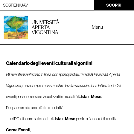
SOSTIENI UAV
SCOPRI
Menu
Calendario degli eventi culturali vigontini
Gli eventi inseriti sono in linea con i principi statutari dell'Università Aperta
Vigontina
, ma
sono promossi anche da altre associazioni del territorio
. Gli
eventi possono essere visualizzati in modalità
Lista
o
Mese.
Per passare da una all'altra modalità
– nel PC cliccare sulle scritte
Lista
o
Mese
poste a fianco della scritta
Cerca Eventi
;