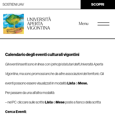
SOSTIENI UAV
SCOPRI
Menu
Calendario degli eventi culturali vigontini
Gli eventi inseriti sono in linea con i principi statutari dell'Università Aperta
Vigontina
, ma
sono promossi anche da altre associazioni del territorio
. Gli
eventi possono essere visualizzati in modalità
Lista
o
Mese.
Per passare da una all'altra modalità
– nel PC cliccare sulle scritte
Lista
o
Mese
poste a fianco della scritta
Cerca Eventi
;