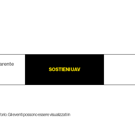
arente
SOSTIENI UAV
torio
. Gli eventi possono essere visualizzati in