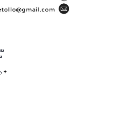
hia
za
+
ly