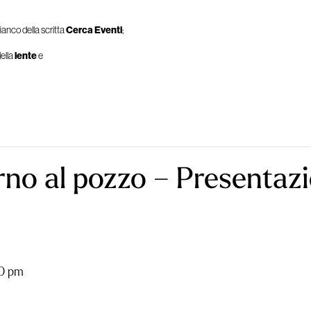
ianco della scritta
Cerca Eventi
;
ella
lente
e
rno al pozzo – Presentaz
0 pm