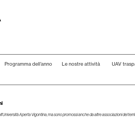
Programma dell’anno
Le nostre attività
UAV trasp
ni
 dell'Università Aperta Vigontina
, ma
sono promossi anche da altre associazioni del terri