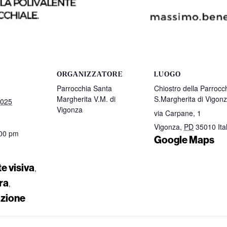
ORGANIZZATORE
LUOGO
Parrocchia Santa
Chiostro della Parrocc
Margherita V.M. di
S.Margherita di Vigon
2025
Vigonza
via Carpane, 1
Vigonza
,
PD
35010
Ita
:00 pm
Google Maps
te visiva
,
ra
,
zione