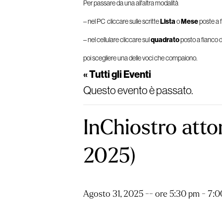
Per passare da una all'altra modalità
– nel PC cliccare sulle scritte
Lista
o
Mese
poste a f
– nel cellulare cliccare sul
quadrato
posto a fianco d
poi scegliere una delle voci che compaiono.
« Tutti gli Eventi
Questo evento è passato.
InChiostro atto
2025)
Agosto 31, 2025 -- ore 5:30 pm
-
7:0