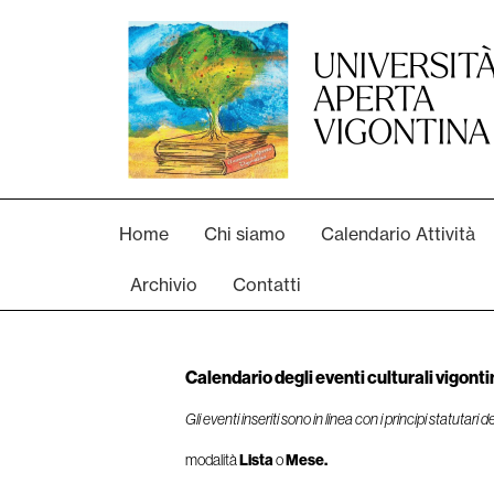
Home
Chi siamo
Calendario Attività
Archivio
Contatti
Calendario degli eventi culturali vigonti
Gli eventi inseriti sono in linea con i principi statutari
modalità
Lista
o
Mese.