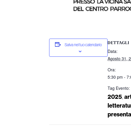
DETTAGLI
Salva nel tuo calendario
Data:
Agosto 31, 
Ora:
5:30 pm - 7
Tag Evento:
2025
ar
,
letteratu
presenta