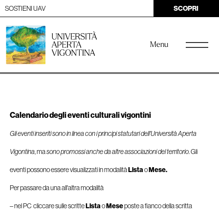
SOSTIENI UAV
SCOPRI
Menu
Calendario degli eventi culturali vigontini
Gli eventi inseriti sono in linea con i principi statutari dell'Università Aperta
Vigontina
, ma
sono promossi anche da altre associazioni del territorio
. Gli
eventi possono essere visualizzati in modalità
Lista
o
Mese.
Per passare da una all'altra modalità
– nel PC cliccare sulle scritte
Lista
o
Mese
poste a fianco della scritta