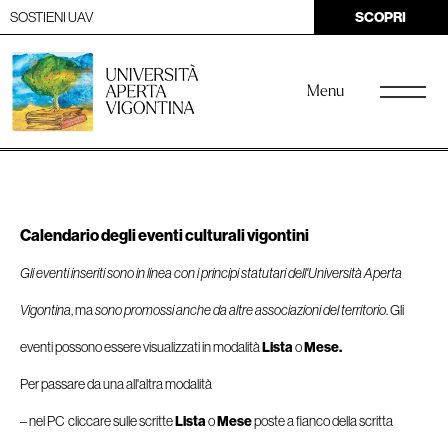
SOSTIENI UAV
SCOPRI
Menu
Calendario degli eventi culturali vigontini
Gli eventi inseriti sono in linea con i principi statutari dell'Università Aperta
Vigontina
, ma
sono promossi anche da altre associazioni del territorio
. Gli
eventi possono essere visualizzati in modalità
Lista
o
Mese.
Per passare da una all'altra modalità
– nel PC cliccare sulle scritte
Lista
o
Mese
poste a fianco della scritta