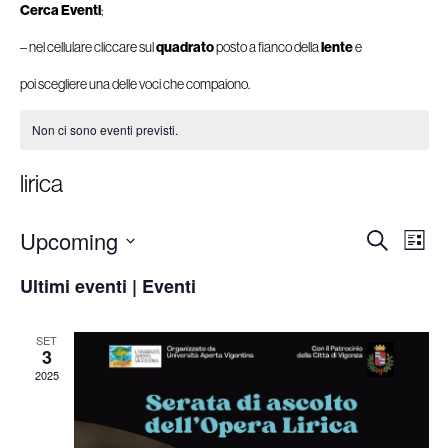
Cerca Eventi
;
– nel cellulare cliccare sul
quadrato
posto a fianco della
lente
e
poi scegliere una delle voci che compaiono.
Non ci sono eventi previsti.
lirica
Ev
Upcoming
Eventi
Cerca
Lista
Ricerca
Seleziona
Vis
e
Ultimi eventi | Eventi
la
viste
Na
data.
Navigazion
SET
3
2025