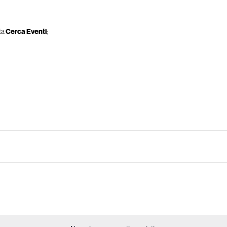
tta
Cerca Eventi
;