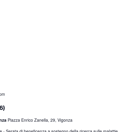
 pm
6)
onza
Piazza Enrico Zanella, 29, Vigonza
e - Serata di beneficenza a sostegno della ricerca sulle malattie