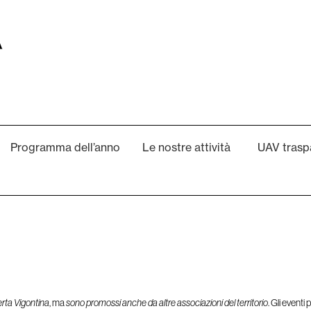
Programma dell’anno
Le nostre attività
UAV trasp
perta Vigontina
, ma
sono promossi anche da altre associazioni del territorio
. Gli eventi