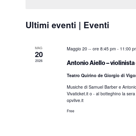
Ultimi eventi | Eventi
MAG
Maggio 20 -- ore 8:45 pm
-
11:00 p
20
2026
Antonio Aiello – violinis
Teatro Quirino de Giorgio di Vig
Musiche di Samuel Barber e Antonio 
Vivaticket.it o - al botteghino la se
opvlive.it
Free