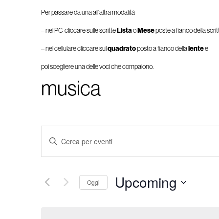
Per passare da una all'altra modalità
– nel PC cliccare sulle scritte
Lista
o
Mese
poste a fianco della scri
– nel cellulare cliccare sul
quadrato
posto a fianco della
lente
e
poi scegliere una delle voci che compaiono.
musica
Eventi
Inserisci
Ricerca
Parola
e
Chiave.
viste
Cerca
Navigazione
Upcoming
Eventi
Oggi
per
Seleziona
Parola
la
Chiave.
data.