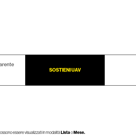
arente
SOSTIENI UAV
 possono essere visualizzati in modalità
Lista
o
Mese.