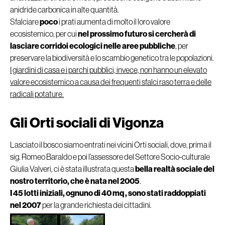
anidride carbonica in alte quantità.
Sfalciare
poco
i prati aumenta di molto il loro valore
ecosistemico, per cui
nel prossimo futuro si cercherà di
lasciare corridoi ecologici nelle aree pubbliche
, per
preservare la biodiversità e lo scambio genetico tra le popolazioni.
I giardini di casa e i parchi pubblici, invece, non hanno un elevato
valore ecosistemico a causa dei frequenti sfalci raso terra e delle
radicali potature.
Gli Orti sociali di Vigonza
Lasciato il bosco siamo entrati nei vicini Orti sociali, dove, prima il
sig. Romeo Baraldo e poi l’assessore del Settore Socio-culturale
Giulia Valveri, ci è stata illustrata questa
bella realtà sociale del
nostro territorio, che è nata nel 2005
.
I 45 lotti iniziali, ognuno di 40 mq , sono stati raddoppiati
nel 2007
per la grande richiesta dei cittadini.