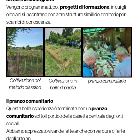
Vengono programmati, poi,
progetti di formazione
, in cui gli
ortolani si incontrano con altre strutture simili del territorio per
scambi di conoscenze.
Coltivazione col
Coltivazione in
pranzo comunitario
metodo classico
balle di paglia
Il pranzo comunitario
Questa bella esperienza è terminata con un
pranzo
comunitario
sotto il portico della casetta centrale degli orti
sociali.
Abbiamo apprezzato vivande fatte anche con verdure offerte
dagli ortolani.