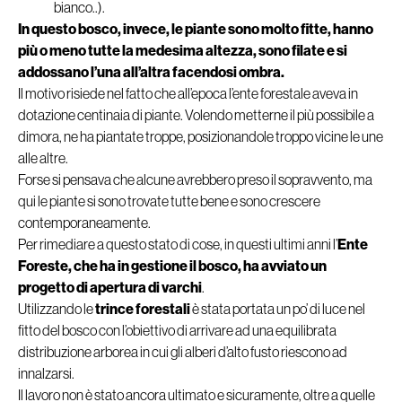
bianco..).
In questo bosco, invece, le piante sono molto fitte, hanno
più o meno tutte la medesima altezza, sono filate e si
addossano l’una all’altra facendosi ombra.
Il motivo risiede nel fatto che all’epoca l’ente forestale aveva in
dotazione centinaia di piante. Volendo metterne il più possibile a
dimora, ne ha piantate troppe, posizionandole troppo vicine le une
alle altre.
Forse si pensava che alcune avrebbero preso il sopravvento, ma
qui le piante si sono trovate tutte bene e sono crescere
contemporaneamente.
Per rimediare a questo stato di cose, in questi ultimi anni l’
Ente
Foreste, che ha in gestione il bosco, ha avviato un
progetto di apertura di varchi
.
Utilizzando le
trince forestali
è stata portata un po’ di luce nel
fitto del bosco con l’obiettivo di arrivare ad una equilibrata
distribuzione arborea in cui gli alberi d’alto fusto riescono ad
innalzarsi.
Il lavoro non è stato ancora ultimato e sicuramente, oltre a quelle