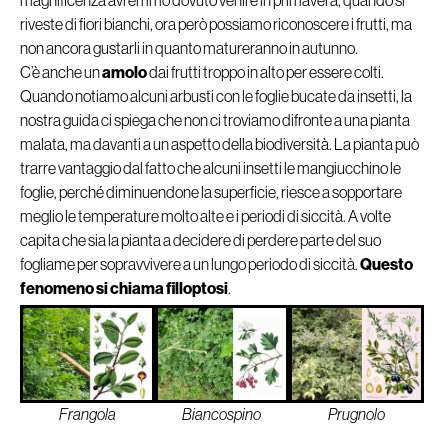
magnificenza avremmo dovuto venire in primavera, quando si
riveste di fiori bianchi, ora però possiamo riconoscere i frutti, ma
non ancora gustarli in quanto matureranno in autunno.
C’è anche un
amolo
dai frutti troppo in alto per essere colti.
Quando notiamo alcuni arbusti con le foglie bucate da insetti, la
nostra guida ci spiega che non ci troviamo difronte a una pianta
malata, ma davanti a un aspetto della biodiversità. La pianta può
trarre vantaggio dal fatto che alcuni insetti le mangiucchino le
foglie, perché diminuendone la superficie, riesce a sopportare
meglio le temperature molto alte e i periodi di siccità. A volte
capita che sia la pianta a decidere di perdere parte del suo
fogliame per sopravvivere a un lungo periodo di siccità.
Questo
fenomeno si chiama filloptosi
.
Frangola
Biancospino
Prugnolo