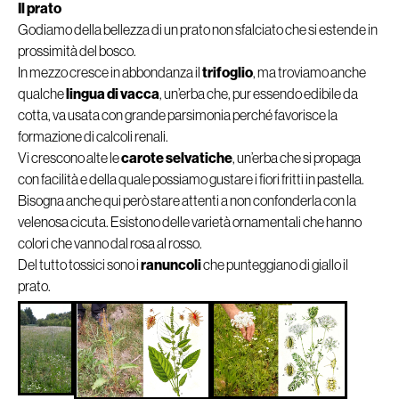
Il prato
Godiamo della bellezza di un prato non sfalciato che si estende in
prossimità del bosco.
In mezzo cresce in abbondanza il
trifoglio
, ma troviamo anche
qualche
lingua di vacca
, un’erba che, pur essendo edibile da
cotta, va usata con grande parsimonia perché favorisce la
formazione di calcoli renali.
Vi crescono alte le
carote selvatiche
, un’erba che si propaga
con facilità e della quale possiamo gustare i fiori fritti in pastella.
Bisogna anche qui però stare attenti a non confonderla con la
velenosa cicuta. Esistono delle varietà ornamentali che hanno
colori che vanno dal rosa al rosso.
Del tutto tossici sono i
ranuncoli
che punteggiano di giallo il
prato.