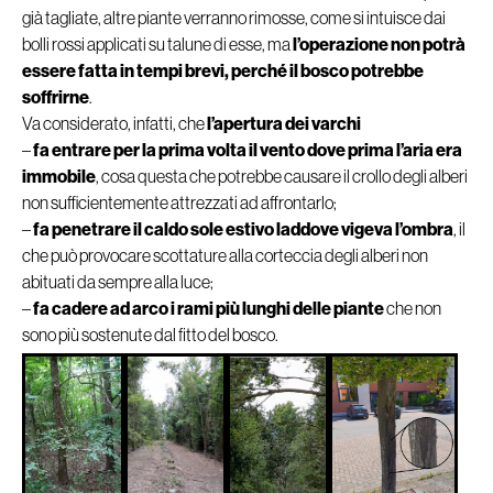
già tagliate, altre piante verranno rimosse, come si intuisce dai
bolli rossi applicati su talune di esse, ma
l’operazione non potrà
essere fatta in tempi brevi, perché il bosco potrebbe
soffrirne
.
Va considerato, infatti, che
l’apertura dei varchi
–
fa entrare per la prima volta il vento dove prima l’aria era
immobile
, cosa questa che potrebbe causare il crollo degli alberi
non sufficientemente attrezzati ad affrontarlo;
–
fa penetrare il caldo sole estivo laddove vigeva l’ombra
, il
che può provocare scottature alla corteccia degli alberi non
abituati da sempre alla luce;
–
fa cadere ad arco i rami più lunghi delle piante
che non
sono più sostenute dal fitto del bosco.