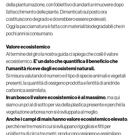
della piantumazione, con l’obiettivo di andarli a rimuovere dopo
l’attecchimento delle piante. Dimenticati sul posto ora
costituiscono degrado e dovrebbero essere prelevati.
Oggi la pacciamatura è fatta con materiali biodegradabili che in
pochi anni si consumano.
Valore ecosistemico
Al termine del giro la nostra guida ci spiega che cos’è il valore
ecosistemico.
E’ un dato che quantifica il beneficio che
l’umanità riceve dagli ecosistemi naturali.
Si misura valutando il numero e il tipo di specie animali e vegetali
presenti, la quantità di ossigeno prodotta e l’entità di anidride
carbonica assimilata.
In un bosco il valore ecosistemico è al massimo
, ma qui
siamo un po’ al di sotto per via della plastica presente e perché la
vegetazione arborea non si è sviluppata al meglio.
Anche i campi di mais hanno valore ecosistemico elevato
,
perché nei tre mesi in cui si sviluppano rigogliosi e fitti per
un’altezza di circa tre metri, producono ossigeno e assimilano