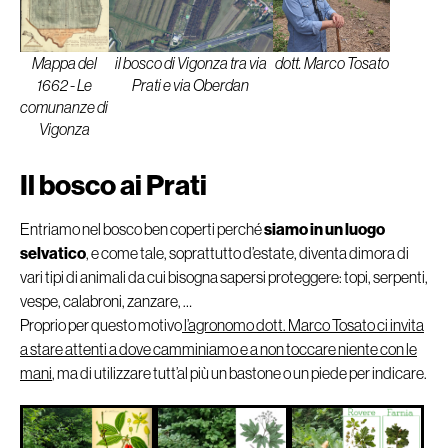
il bosco di Vigonza tra via
Mappa del
dott. Marco Tosato
Prati e via Oberdan
1662 - Le
comunanze di
Vigonza
Il bosco ai Prati
Entriamo nel bosco ben coperti perché
siamo in un luogo
selvatico
, e come tale, soprattutto d’estate, diventa dimora di
vari tipi di animali da cui bisogna sapersi proteggere: topi, serpenti,
vespe, calabroni, zanzare, …
Proprio per questo motivo
l’agronomo dott. Marco Tosato ci invita
a stare attenti a dove camminiamo e a non toccare niente con le
mani
, ma di utilizzare tutt’al più un bastone o un piede per indicare.