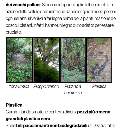
dei vecchi polloni
. Siccome dopo un taglio l’albero mette in
azione delle cellule dormienti che danno origine a nuovi polloni
ogni sei anni si veniva a far legna prima della piantumazione del
bosco. I platani, infatti, hanno un legno duro adatto per essere
bruciato.
Pioppo bianco
zona umida
Platano a
Plastica
capitozzo
Plastica
Camminando si notano per terra diversi
pezzi più o meno
grandi di plastica nera
.
Sono
teli pacciamanti non biodegradabili
utilizzati all’atto