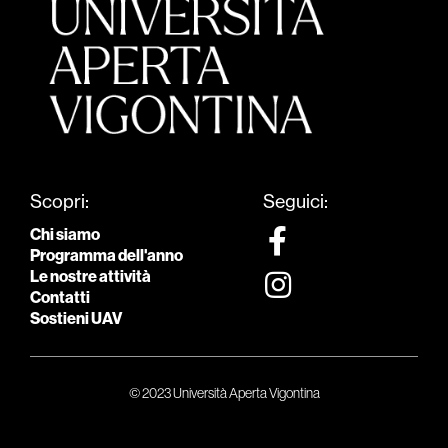
Scopri:
Seguici:
Chi siamo
Programma dell'anno
Le nostre attività
Contatti
Sostieni UAV
© 2023 Università Aperta Vigontina