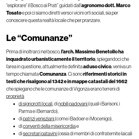
“esplorare” il Bosco ai Prati” guidati dall’
agronomo dott. Marco
Tosato
e poi ci siamo diretti verso i vicini orti sociali, sia per
conoscere questa realtà locale che per pranzare.
Le “Comunanze”
Prima di inoltrarci nel bosco,
l’arch. Massimo Benetollo ha
inquadrato urbanisticamente il territorio
, spiegandoci che
l’area in questione, attualmente definita
ad uso civico
, veniva un
tempo chiamata
Comunanza
. Ci sono
riferimenti storici in
testi che risalgono al 1342 e in mappe catastali del 1662
che spiegano che le comunanze di Vigonza erano terreni di
proprietà
di signorotti locali
, di
nobili padovani
(quali i Barisoni, i
Parma e i Bernardo),
di
patrizi veneziani
(come i Badoer e i Mocenigo),
di
conventi della misericordia
e
di
secretari patavini
(ossia di membri di confraternite laicali