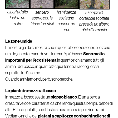
alberi ad alto
i rami senza
sentiero
Esempio di
fusto a un
sostegno
aperto con le
corteccia scottata
metro
cadono ad
trince forestali
presa da un albero
arco
di via Germania
Le zone umide
La nostra guida ci mostra che in questo bosco ci sono delle zone
umide, che si creano dove il terreno è più basso.
Sono molto
importanti per l’ecosistema
in quanto richiamano tutti gli
animali del bosco, in quanto l’acqua tende a raccogliervisi
soprattutto d’inverno.
Quando arriviamo noi, però, sono secche.
Le piante in mezzo al bosco
In mezzo al bosco svetta un
pioppo bianco
. E’ un albero a
crescita veloce, caratteristica che rende questi alberi più deboli di
altri. E’ facile, infatti, che il fusto si apra e che si spezzino i rami.
Vediamo anche dei
platani a capitozzo con buchi nelle sedi