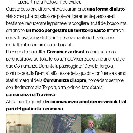
operanti nella Padova medievale).
Questa cessione di terreni era sicuramente
una forma di aiuto
,
visto che qui la popolazione poteva liberamente pascolare il
bestiame, recuperare legname e raccogliere i frutti del bosco, ma
era anche
un modo per gestire un territorio vasto
. Infatti chi
ne usufruiva, aveva tutto l’interesse a mantenerlo salubre e
inadatto all’insediamento di briganti.
Il bosco si trova nell’ex
Comunanza di sotto
, chiamata così
perché si trova sotto la Tergola, ma a Vigonza c’erano anche altre
due Comunanze. Durante la passeggiata “Dove la Tergola
confluisce sulla Brenta”, all’altezza della quadri-confluenza siamo
stati ai margini della
Comunanza di sopra
, nome dato sempre
con riferimento alla Tergola, e tra le due citate c’era la
comunanza di Traverso
.
Attualmente queste
tre comunanze sono terreni vincolati al
pari del graticolato romano.