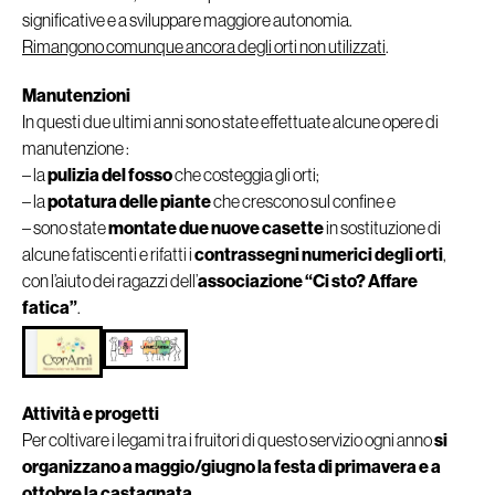
significative e a sviluppare maggiore autonomia.
Rimangono comunque ancora degli orti non utilizzati
.
Manutenzioni
In questi due ultimi anni sono state effettuate alcune opere di
manutenzione :
– la
pulizia del fosso
che costeggia gli orti;
– la
potatura delle piante
che crescono sul confine e
– sono state
montate due nuove casette
in sostituzione di
alcune fatiscenti e rifatti i
contrassegni numerici degli orti
,
con l’aiuto dei ragazzi dell’
associazione “Ci sto? Affare
fatica”
.
Attività e progetti
Per coltivare i legami tra i fruitori di questo servizio ogni anno
si
organizzano a maggio/giugno la festa di primavera e a
ottobre la castagnata
.