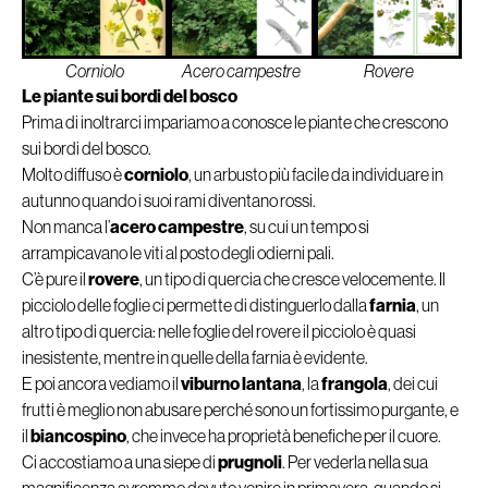
Rovere
Corniolo
Acero campestre
Le piante sui bordi del bosco
Prima di inoltrarci impariamo a conosce le piante che crescono
sui bordi del bosco.
Molto diffuso è
corniolo
, un arbusto più facile da individuare in
autunno quando i suoi rami diventano rossi.
Non manca l’
acero campestre
, su cui un tempo si
arrampicavano le viti al posto degli odierni pali.
C’è pure il
rovere
, un tipo di quercia che cresce velocemente. Il
picciolo delle foglie ci permette di distinguerlo dalla
farnia
, un
altro tipo di quercia: nelle foglie del rovere il picciolo è quasi
inesistente, mentre in quelle della farnia è evidente.
E poi ancora vediamo il
viburno lantana
, la
frangola
, dei cui
frutti è meglio non abusare perché sono un fortissimo purgante, e
il
biancospino
, che invece ha proprietà benefiche per il cuore.
Ci accostiamo a una siepe di
prugnoli
. Per vederla nella sua