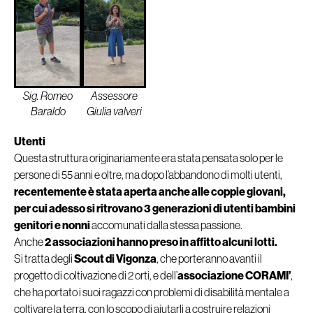
Assessore
Sig. Romeo
Giulia valveri
Baraldo
Utenti
Questa struttura originariamente era stata pensata solo per le
persone di 55 anni e oltre, ma dopo l’abbandono di molti utenti,
recentemente è stata aperta anche alle coppie giovani,
per cui adesso si ritrovano 3 generazioni di utenti bambini
genitori e nonni
accomunati dalla stessa passione.
Anche
2 associazioni hanno preso in affitto alcuni lotti.
Si tratta degli
Scout di Vigonza
, che porteranno avanti il
progetto di coltivazione di 2 orti, e dell’
associazione CORAMI’
,
che ha portato i suoi ragazzi con problemi di disabilità mentale a
coltivare la terra, con lo scopo di aiutarli a costruire relazioni