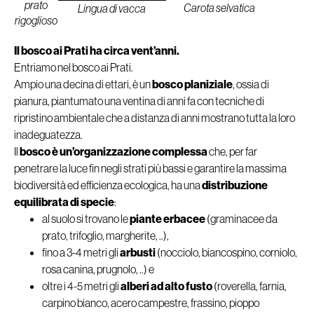
prato
Carota selvatica
Lingua di vacca
rigoglioso
Il bosco ai Prati ha circa vent’anni.
Entriamo nel bosco ai Prati.
Ampio una decina di ettari, è un
bosco planiziale
, ossia di
pianura, piantumato una ventina di anni fa con tecniche di
ripristino ambientale che a distanza di anni mostrano tutta la loro
inadeguatezza.
Il
bosco è un’organizzazione complessa
che, per far
penetrare la luce fin negli strati più bassi e garantire la massima
biodiversità ed efficienza ecologica, ha una
distribuzione
equilibrata di specie
:
al suolo si trovano le
piante erbacee
(graminacee da
prato, trifoglio, margherite, ..),
fino a 3-4 metri gli
arbusti
(nocciolo, biancospino, corniolo,
rosa canina, prugnolo, ..) e
oltre i 4-5 metri gli
alberi ad alto fusto
(roverella, farnia,
carpino bianco, acero campestre, frassino, pioppo