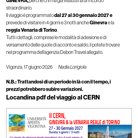
GINEVRA,
perché chi l’ha già vissuta ha un ricordo
straordinario.
Il viaggio è programmato
dal 27 al 30 gennaio 2027 e
prevede di visitare in 4 giorni e 3 notti anche
Ginevra
e la
reggia Venaria di Torino
.
Tutti i dettagli, comprese le modalità di adesione e di
versamento delle quote di acconto e saldo, li potete trovare
nel programma dell’agenzia Debon Travel allegato.
Vigonza, 17 giugno 2026
Nadia Lorigiola
N.B.: Trattandosi di un periodo in là con il tempo, i
prezzi potrebbero subire variazioni.
Locandina pdf del viaggio al CERN