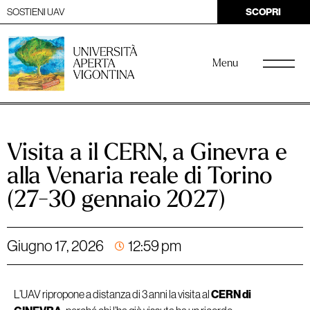
SOSTIENI UAV
SCOPRI
Menu
Visita a il CERN, a Ginevra e
alla Venaria reale di Torino
(27-30 gennaio 2027)
Giugno 17, 2026
12:59 pm
L’UAV ripropone a distanza di 3 anni la visita al
CERN di