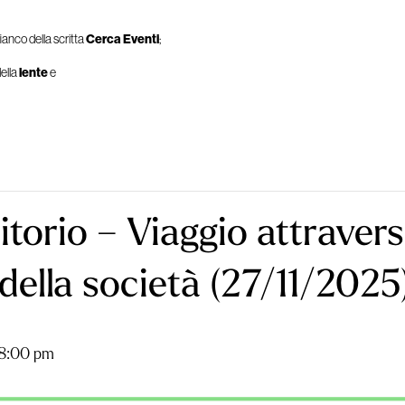
ianco della scritta
Cerca Eventi
;
ella
lente
e
torio – Viaggio attraverso
della società (27/11/2025
8:00 pm