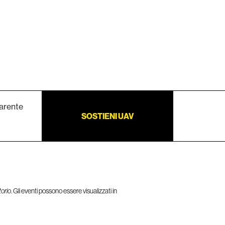
arente
SOSTIENI UAV
torio
. Gli eventi possono essere visualizzati in