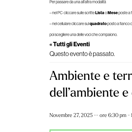
Per passare da una all'altra modalità
– nel PC cliccare sulle scritte
Lista
o
Mese
poste a f
– nel cellulare cliccare sul
quadrato
posto a fianco d
poi scegliere una delle voci che compaiono.
« Tutti gli Eventi
Questo evento è passato.
Ambiente e terri
dell’ambiente e 
Novembre 27, 2025 -- ore 6:30 pm
-