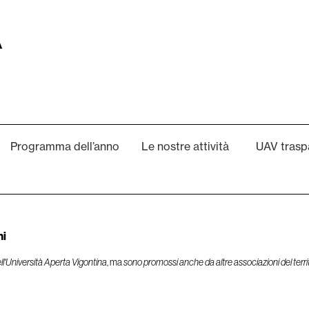
Programma dell’anno
Le nostre attività
UAV trasp
ni
 dell'Università Aperta Vigontina
, ma
sono promossi anche da altre associazioni del terri