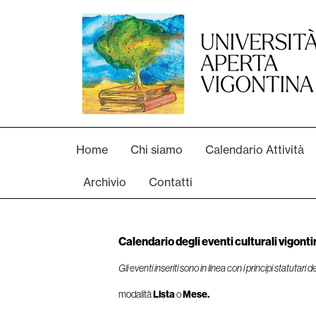
Home
Chi siamo
Calendario Attività
Archivio
Contatti
Calendario degli eventi culturali vigonti
Gli eventi inseriti sono in linea con i principi statutari
modalità
Lista
o
Mese.