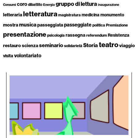
gruppo di lettura
coro
dibattito
Consumi
Energia
inaugurazione
letteratura
letteraria
medicina
monumento
magistratura
musica
passeggiate
mostra
passeggiata
politica
Premiazione
presentazione
rassegna
Resistenza
psicologia
referendum
teatro
Storia
seminario
restauro
scienza
viaggio
solidarietà
volontariato
visita