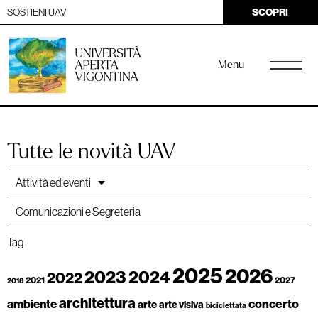
SOSTIENI UAV
SCOPRI
Menu
Tutte le novità UAV
Attività ed eventi
Comunicazioni e Segreteria
Tag
2025
2026
2023
2024
2022
2021
2027
2018
architettura
ambiente
concerto
arte
arte visiva
biciclettata