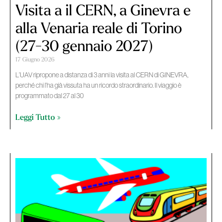
Visita a il CERN, a Ginevra e
alla Venaria reale di Torino
(27-30 gennaio 2027)
17 Giugno 2026
L’UAV ripropone a distanza di 3 anni la visita al CERN di GINEVRA,
perché chi l’ha già vissuta ha un ricordo straordinario. Il viaggio è
programmato dal 27 al 30
Leggi Tutto »