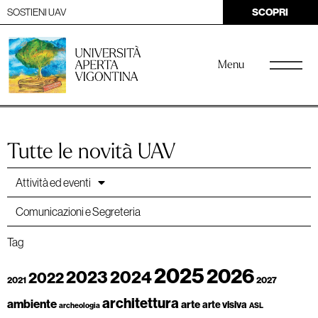
SOSTIENI UAV
SCOPRI
Menu
Tutte le novità UAV
Attività ed eventi
Comunicazioni e Segreteria
Tag
2025
2026
2023
2024
2022
2021
2027
architettura
ambiente
arte
arte visiva
archeologia
ASL