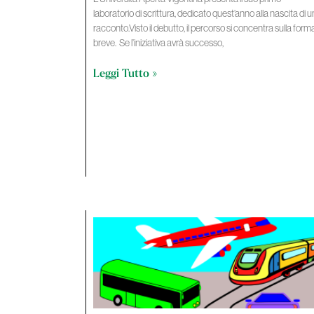
laboratorio di scrittura, dedicato quest’anno alla nascita di u
racconto.Visto il debutto, il percorso si concentra sulla form
breve. Se l’iniziativa avrà successo,
Leggi Tutto »