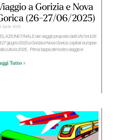
Viaggio a Gorizia e Nova
Gorica (26-27/06/2025)
4 Aprile 2025
ELAZIONE FINALE del viaggio proposto dall’UAV tra il 26
 il 27 giugno 2025 a Gorizia e Nova Gorica, capitali europee
ella cultura 2025 . Prima tappa del nostro viaggio è
eggi Tutto »