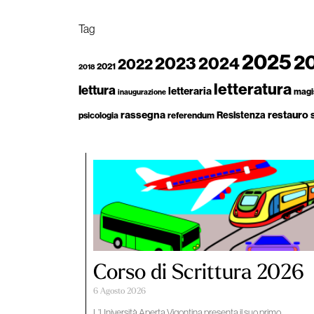
Tag
2025
2
2023
2024
2022
2021
2018
letteratura
lettura
letteraria
magi
inaugurazione
rassegna
restauro
Resistenza
psicologia
referendum
Corso di Scrittura 2026
6 Agosto 2026
L’Università Aperta Vigontina presenta il suo primo