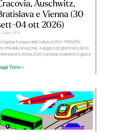
Cracovia, Auschwitz,
Bratislava e Vienna (30
sett-04 ott 2026)
7 Giugno 2026
a Capitale Europea della Cultura 2026 è TRENČÍN,
na città della Slovacchia. Il viaggio è programmato dal 30
ettembre al 4 ottobre 2026 e prevede di visitare in 5 giorni e
eggi Tutto »