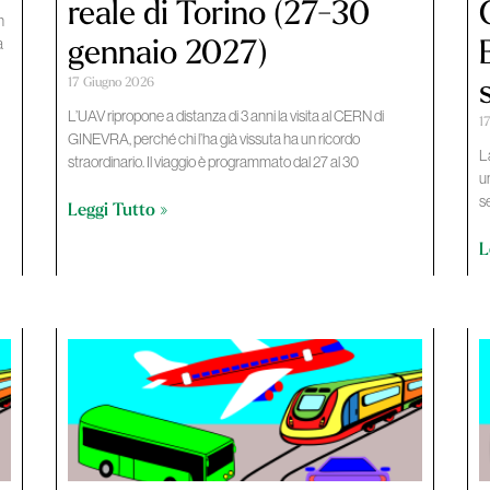
reale di Torino (27-30
n
a
gennaio 2027)
17 Giugno 2026
L’UAV ripropone a distanza di 3 anni la visita al CERN di
1
GINEVRA, perché chi l’ha già vissuta ha un ricordo
L
straordinario. Il viaggio è programmato dal 27 al 30
u
s
Leggi Tutto »
L