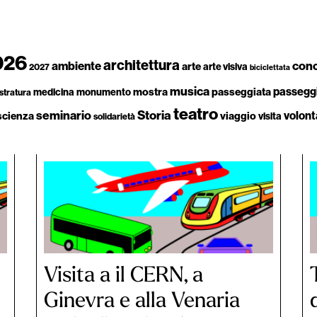
026
architettura
ambiente
con
arte
arte visiva
2027
biciclettata
musica
passegg
mostra
passeggiata
medicina
monumento
stratura
teatro
Storia
seminario
volont
scienza
viaggio
visita
solidarietà
Visita a il CERN, a
Ginevra e alla Venaria