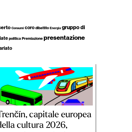
gruppo di
certo
coro
dibattito
Consumi
Energia
presentazione
iate
politica
Premiazione
ariato
Trenčín, capitale europea
della cultura 2026,