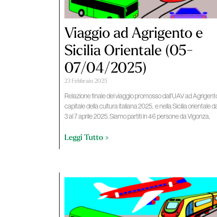
Viaggio ad Agrigento e
Sicilia Orientale (05-
07/04/2025)
23 Febbraio 2025
Relazione finale del viaggio promosso dall’UAV ad Agrigent
capitale della cultura italiana 2025, e nella Sicilia orientale d
3 al 7 aprile 2025. Siamo partiti in 46 persone da Vigonza,
Leggi Tutto »