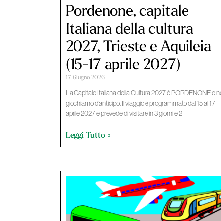
Pordenone, capitale
Italiana della cultura
2027, Trieste e Aquileia
(15-17 aprile 2027)
17 Giugno 2026
La Capitale Italiana della Cultura 2027 è PORDENONE e n
giochiamo d’anticipo. Il viaggio è programmato dal 15 al 17
aprile 2027 e prevede di visitare in 3 giorni e 2
Leggi Tutto »