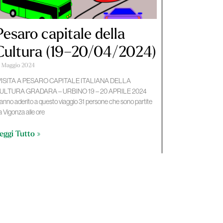
Pesaro capitale della
Cultura (19–20/04/2024)
5 Maggio 2024
ISITA A PESARO CAPITALE ITALIANA DELLA
ULTURA GRADARA – URBINO 19 – 20 APRILE 2024
anno aderito a questo viaggio 31 persone che sono partite
a Vigonza alle ore
eggi Tutto »