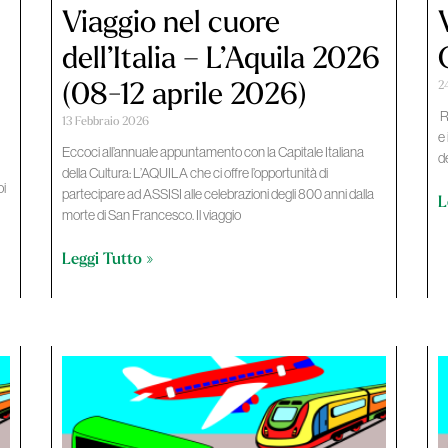
Viaggio nel cuore
dell’Italia – L’Aquila 2026
2
(08-12 aprile 2026)
R
13 Febbraio 2026
e
Eccoci all’annuale appuntamento con la Capitale Italiana
d
della Cultura: L’AQUILA che ci offre l’opportunità di
oi
partecipare ad ASSISI alle celebrazioni degli 800 anni dalla
L
morte di San Francesco. Il viaggio
Leggi Tutto »