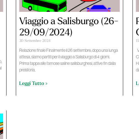
Viaggio a Salisburgo (26-
29/09/2024)
30 Settembre 2024
1
Relazione finale Finalmente il 26 settembre, dopo una lunga
V
attesa, siamo partiti per il viaggio a Salisburgo di 4 giorni.
C
o,
Prima tappa alle famose saline salisburghesi, attive fin dalla
H
al
preistoria,
d
Leggi Tutto »
L